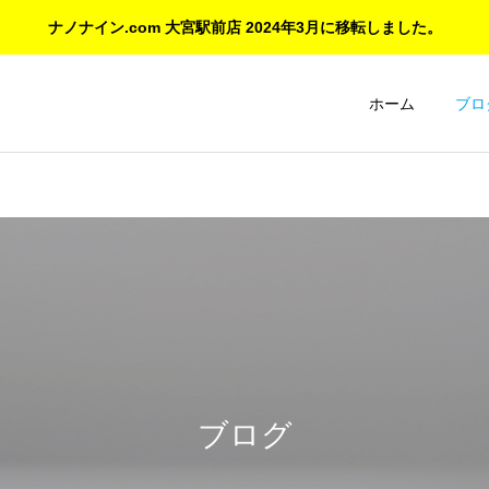
ナノナイン.com 大宮駅前店 2024年3月に移転しました。
ホーム
ブロ
ご紹介とお知らせ
コーティング日記
ついにオープン！『ナノナ
ナノナインの意外なコーテ
イン.com 大宮駅前店』
ィング対象：DAP、イヤホ
ブログ
ン、デジカメ、アクセサリ
ーも施工可能！