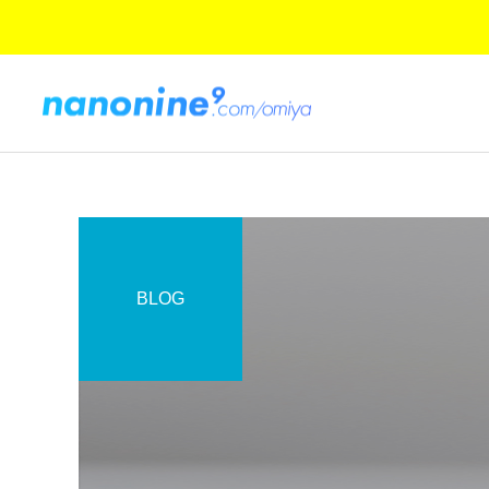
BLOG
コーティング日記
ご紹介とお知らせ
Googleの新製品発表：
ご愛顧に感謝 大宮マルイ店
Pixel 8、Pixel 8 Pro、そし
の閉店と新店舗のご案内
てPixel Watch 2