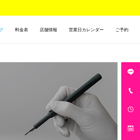
グ
料金表
店舗情報
営業日カレンダー
ご予約
コーティング日記
ご紹介とお知らせ
ナノナイン.com大宮マルイ
ナノナイン.com 大宮マル
店おすすめのコーティング
イ店 店舗移転のお知らせ
対象デバイスTOP3！