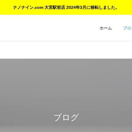
ナノナイン.com 大宮駅前店 2024年3月に移転しました。
ホーム
ブロ
ご紹介とお知らせ
コーティング日記
ご愛顧に感謝 大宮マルイ店
ナノナインの意外なコーテ
の閉店と新店舗のご案内
ィング対象：DAP、イヤホ
ブログ
ン、デジカメ、アクセサリ
ーも施工可能！