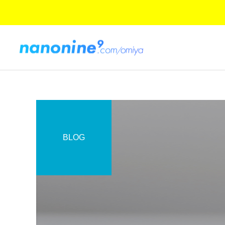
BLOG
コーティング日記
ご紹介とお知らせ
Googleの新製品発表：
ついにオープン！『ナノナ
Pixel 8、Pixel 8 Pro、そし
イン.com 大宮駅前店』
てPixel Watch 2