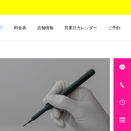
グ
料金表
店舗情報
営業日カレンダー
ご予約
コーティング日記
ご紹介とお知らせ
ナノナイン.com大宮マルイ
ナノナイン.com 大宮マル
店おすすめのコーティング
イ店 店舗移転のお知らせ
対象デバイスTOP3！