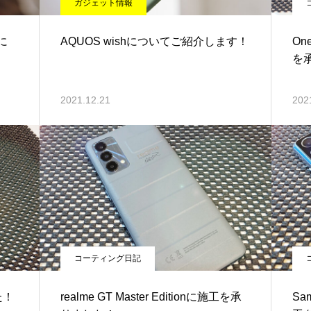
ガジェット情報
に
AQUOS wishについてご紹介します！
On
を
2021.12.21
202
コーティング日記
た！
realme GT Master Editionに施工を承
Sa