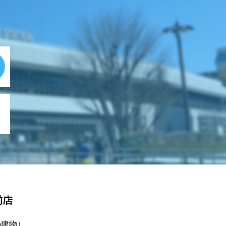
前店
の建物）