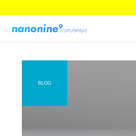
BLOG
コーティング日記
ご紹介とお知らせ
Googleの新製品発表：
ついにオープン！『ナノナ
Pixel 8、Pixel 8 Pro、そし
イン.com 大宮駅前店』
てPixel Watch 2