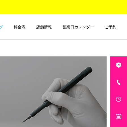
グ
料金表
店舗情報
営業日カレンダー
ご予約
コーティング日記
ご紹介とお知らせ
ナノナイン.com大宮マルイ
ナノナイン.com 大宮マル
店おすすめのコーティング
イ店 店舗移転のお知らせ
対象デバイスTOP3！