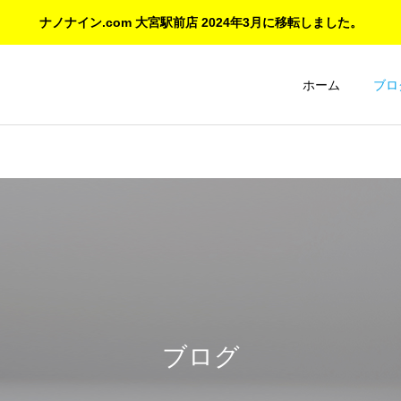
ナノナイン.com 大宮駅前店 2024年3月に移転しました。
ホーム
ブロ
ご紹介とお知らせ
コーティング日記
ご愛顧に感謝 大宮マルイ店
ナノナインの意外なコーテ
の閉店と新店舗のご案内
ィング対象：DAP、イヤホ
ブログ
ン、デジカメ、アクセサリ
ーも施工可能！