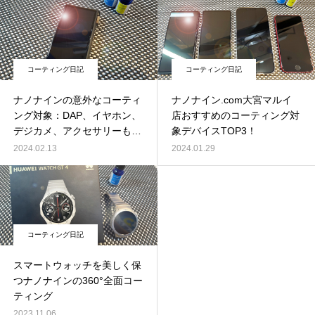
コーティング日記
コーティング日記
ナノナインの意外なコーティ
ナノナイン.com大宮マルイ
ング対象：DAP、イヤホン、
店おすすめのコーティング対
デジカメ、アクセサリーも施
象デバイスTOP3！
工可能！
2024.02.13
2024.01.29
コーティング日記
スマートウォッチを美しく保
つナノナインの360°全面コー
ティング
2023.11.06