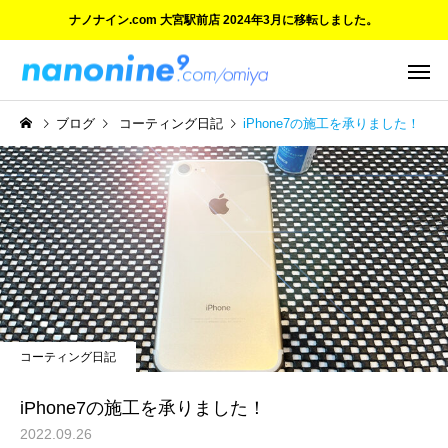
ナノナイン.com 大宮駅前店 2024年3月に移転しました。
ブログ
コーティング日記
iPhone7の施工を承りました！
ご紹介とお知らせ
ご紹介とお知らせ
ついにオープン！『ナノナ
ご愛顧に感謝 大宮マル
コーティング日記
イン.com 大宮駅前店』
の閉店と新店舗のご案
iPhone7の施工を承りました！
2022.09.26