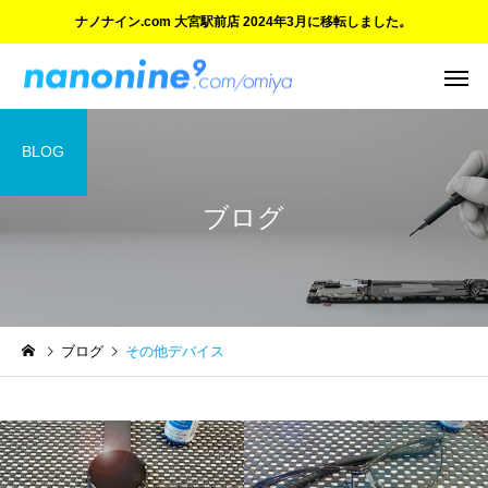
ナノナイン.com 大宮駅前店 2024年3月に移転しました。
BLOG
ブログ
ご紹介とお知らせ
ご紹介とお知らせ
ブログ
その他デバイス
ご愛顧に感謝 大宮マルイ店
ついにオープン！『ナ
の閉店と新店舗のご案内
イン.com 大宮駅前店』