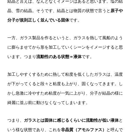
結晶と言えば、なんとなくイメージはあると思います。塩の結
晶、雪の結晶。そうです、結晶とは物質の状態で言うと
原子や
分子が規則正しく並んでいる固体
です。
一方、ガラス製品を作るというと、ガラスを熱して風船のよう
に膨らませてから形を加工していくシーンをイメージすると思
います。つまり
流動性のある状態＝液体
です。
加工しやすくするために熱して粘度を低くしたガラスは、温度
が下がってくると段々と粘度も上がり、固くなってきます。し
かし急激に冷やすため粘度が一気に上がり、分子が結晶の様に
綺麗に並ぶ前に動けなくなってしまいます。
つまり、
ガラスとは固体に感じるくらいに流動性が低い液体
と
いう様な状態であり、これを
非晶質（アモルファス）
と呼んで