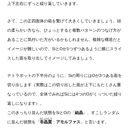
上下左右にずっと繰り返していきます。
さて、この正四面体の箱を繋げて大きくしていきましょう。頭
の柔らかい方なら、ひょっとすると複数パターンのつなげ方が
あることに気付いた方がいるかもしれません。複雑な構造だと
イメージが難しいので、SiとOが1つずつあるように横にスライ
スした面を取り出してイメージしてみましょう。
テトラポットの下半分のように、Siの周りにはOが3つある面を
切り出します（実際はこの切り出した面が上下にもたくさん重
なっているので、全体でみればSiには4つのOがくっついた繰り
返しになります）。
このきっちり並んだ状態をSiとOの「
結晶
」、すこしランダム
ひしょうしつ
に並んだ状態を「
非晶質
：
アモルファス
」と言います。