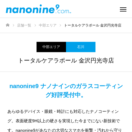
店舗一覧
中部エリア
トータルケアラポール 金沢円光寺店
ホーム
中部エリア
石川
トータルケアラポール 金沢円光寺店
nanonine9 ナノナインのガラスコーティン
グ好評受付中。
あらゆるデバイス・眼鏡・時計にも対応したナノコーティン
グ。表面硬度9H以上の硬さを実現した今までにない新技術で
す。nanonine9があなたの大切なスマホを衝撃・汚れから守り