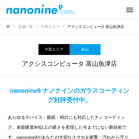
店舗一覧
中部エリア
アクシスコンピュータ 富山魚津店
ホーム
中部エリア
富山
アクシスコンピュータ 富山魚津店
nanonine9 ナノナインのガラスコーティン
グ好評受付中。
あらゆるデバイス・眼鏡・時計にも対応したナノコーティン
グ。表面硬度9H以上の硬さを実現した今までにない新技術で
す。nanonine9があなたの大切なスマホを衝撃・汚れから守り