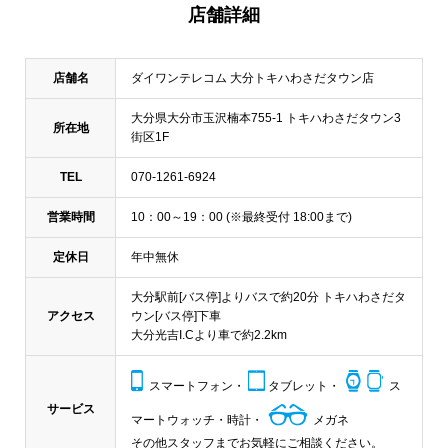
店舗詳細
店舗名
ダイワンテレコム 大分トキハわさだタウン店
大分県大分市玉沢楠本755-1 トキハわさだタウン3
所在地
街区1F
TEL
070-1261-6924
営業時間
10：00～19：00 (※最終受付 18:00まで)
定休日
年中無休
大分駅前[バス停]よりバスで約20分 トキハわさだタ
アクセス
ウン[バス停]下車
大分光吉I.Cより車で約2.2km
スマートフォン・
タブレット・
ス
サービス
マートウォッチ・時計・
メガネ
その他スタッフまでお気軽にご相談ください。