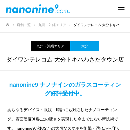
店舗一覧
九州・沖縄エリア
ダイワンテレコム 大分トキハわさだタウン店
ホーム
九州・沖縄エリア
大分
ダイワンテレコム 大分トキハわさだタウン店
nanonine9 ナノナインのガラスコーティン
グ好評受付中。
あらゆるデバイス・眼鏡・時計にも対応したナノコーティン
グ。表面硬度9H以上の硬さを実現した今までにない新技術で
す。nanonine9があなたの大切なスマホを衝撃・汚れから守り