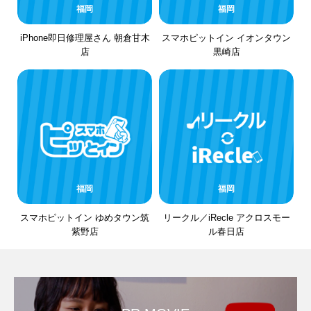
福岡
福岡
iPhone即日修理屋さん 朝倉甘木
スマホピットイン イオンタウン
店
黒崎店
福岡
福岡
スマホピットイン ゆめタウン筑
リークル／iRecle アクロスモー
紫野店
ル春日店