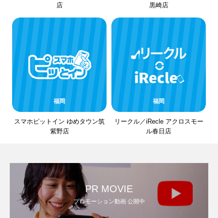
店
黒崎店
福岡
福岡
スマホピットイン ゆめタウン筑
リークル／iRecle アクロスモー
紫野店
ル春日店
PR MOVIE
プロモーション動画 公開中