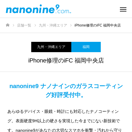
店舗一覧
九州・沖縄エリア
iPhone修理のiFC 福岡中央店
ホーム
九州・沖縄エリア
福岡
iPhone修理のiFC 福岡中央店
nanonine9 ナノナインのガラスコーティン
グ好評受付中。
あらゆるデバイス・眼鏡・時計にも対応したナノコーティン
グ。表面硬度9H以上の硬さを実現した今までにない新技術で
す。nanonine9があなたの大切なスマホを衝撃・汚れから守り