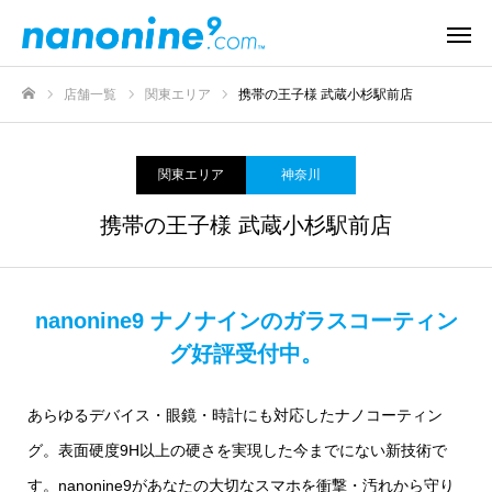
店舗一覧
関東エリア
携帯の王子様 武蔵小杉駅前店
ホーム
関東エリア
神奈川
携帯の王子様 武蔵小杉駅前店
nanonine9 ナノナインのガラスコーティン
グ好評受付中。
あらゆるデバイス・眼鏡・時計にも対応したナノコーティン
グ。表面硬度9H以上の硬さを実現した今までにない新技術で
す。nanonine9があなたの大切なスマホを衝撃・汚れから守り