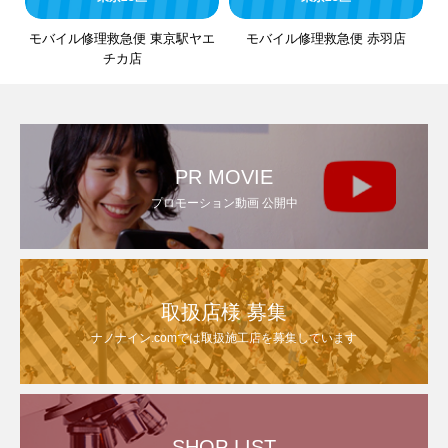
モバイル修理救急便 東京駅ヤエ
モバイル修理救急便 赤羽店
チカ店
PR MOVIE
プロモーション動画 公開中
取扱店様 募集
ナノナイン.comでは取扱施工店を募集しています
SHOP LIST