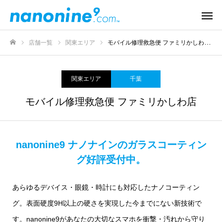
店舗一覧
関東エリア
モバイル修理救急便 ファミリかしわ店
ホーム
関東エリア
千葉
モバイル修理救急便 ファミリかしわ店
nanonine9 ナノナインのガラスコーティン
グ好評受付中。
あらゆるデバイス・眼鏡・時計にも対応したナノコーティン
グ。表面硬度9H以上の硬さを実現した今までにない新技術で
す。nanonine9があなたの大切なスマホを衝撃・汚れから守り