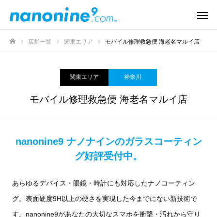
店舗一覧
関東エリア
モバイル修理救急便 海老名マルイ店
ホーム
関東エリア
神奈川
モバイル修理救急便 海老名マルイ店
nanonine9 ナノナインのガラスコーティン
グ好評受付中。
あらゆるデバイス・眼鏡・時計にも対応したナノコーティン
グ。表面硬度9H以上の硬さを実現した今までにない新技術で
す。nanonine9があなたの大切なスマホを衝撃・汚れから守り