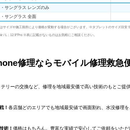
・サングラス レンズのみ
・サングラス 全面
はサイズや施工箇所により価格が変動する場合がございます。※タブレットのサイズ目安 S：iPa
d, Air / L：12.9″Pro ※表に記載がないものはお気軽にご相談ください。
Phone修理ならモバイル修理救急
やバッテリーの交換など、修理を地域最安価で高い技術のもとご提
戦！
各店舗どのエリアでも地域最安値で画面割れ、水没修理を
い技術！
価格はもちろん。豊富な実績で安心してご依頼をいただ