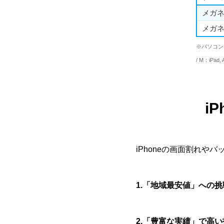
メガネ
メガネ
※パソコン
/ M：iPa
i
iPhoneの画面割れ
1.「地域最安値」への挑
2.「豊富な実績」で高