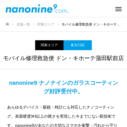
店舗一覧
関東エリア
モバイル修理救急便 ドン・キホーテ蒲田駅前店
ホーム
関東エリア
東京23区
モバイル修理救急便 ドン・キホーテ蒲田駅前店
nanonine9 ナノナインのガラスコーティン
グ好評受付中。
あらゆるデバイス・眼鏡・時計にも対応したナノコーティン
グ。表面硬度9H以上の硬さを実現した今までにない新技術で
す。nanonine9があなたの大切なスマホを衝撃・汚れから守り