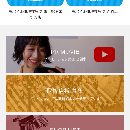
モバイル修理救急便 東京駅ヤエ
モバイル修理救急便 赤羽店
チカ店
PR MOVIE
プロモーション動画 公開中
取扱店様 募集
ナノナイン.comでは取扱施工店を募集しています
SHOP LIST