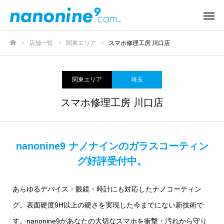
店舗一覧
関東エリア
スマホ修理工房 川口店
ホーム
関東エリア
埼玉
スマホ修理工房 川口店
nanonine9 ナノナインのガラスコーティン
グ好評受付中。
あらゆるデバイス・眼鏡・時計にも対応したナノコーティン
グ。表面硬度9H以上の硬さを実現した今までにない新技術で
す。nanonine9があなたの大切なスマホを衝撃・汚れから守り