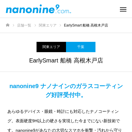
店舗一覧
関東エリア
EarlySmart 船橋 高根木戸店
ホーム
関東エリア
千葉
EarlySmart 船橋 高根木戸店
nanonine9 ナノナインのガラスコーティン
グ好評受付中。
あらゆるデバイス・眼鏡・時計にも対応したナノコーティン
グ。表面硬度9H以上の硬さを実現した今までにない新技術で
す。nanonine9があなたの大切なスマホを衝撃・汚れから守り