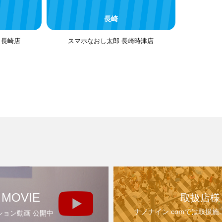
長崎
ん 長崎店
スマホなおし太郎 長崎時津店
 MOVIE
取扱店様
ナノナイン.comでは取扱
ション動画 公開中