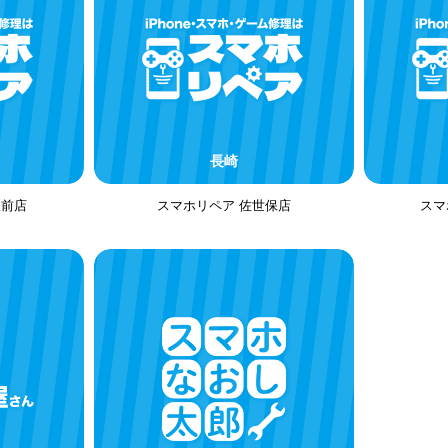
長崎
駅前店
スマホリペア 佐世保店
スマ