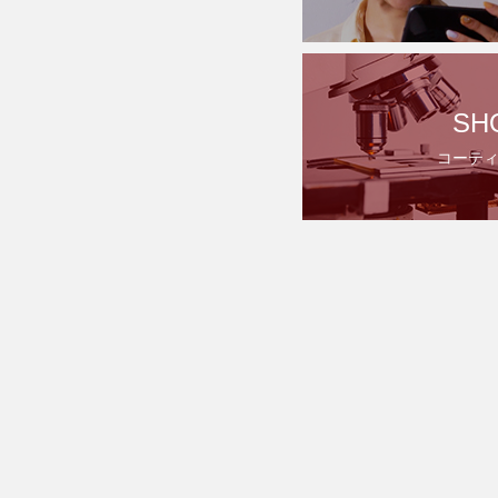
SH
コーテ