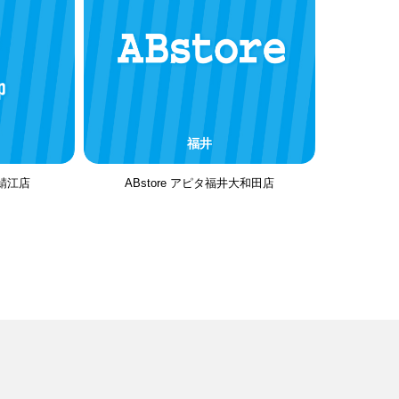
福井
鯖江店
ABstore アピタ福井大和田店