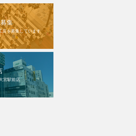
 募集
施工店を募集しています
店
 大宮駅前店