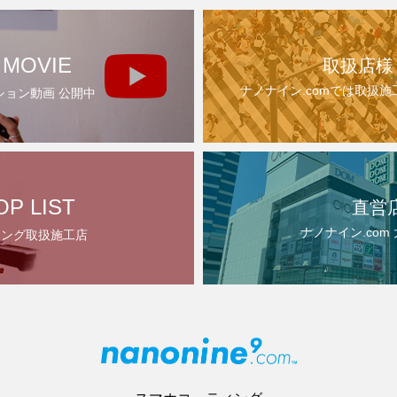
 MOVIE
取扱店様
ナノナイン.comでは取扱
ション動画 公開中
OP LIST
直営
ナノナイン.com
ィング取扱施工店